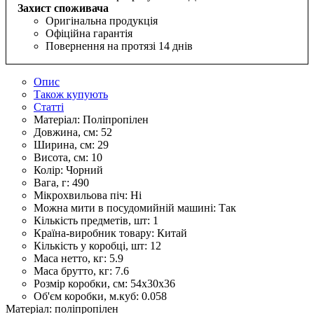
Захист споживача
Оригінальна продукція
Офіційна гарантія
Повернення на протязі 14 днів
Опис
Також купують
Статті
Матеріал:
Поліпропілен
Довжина, см:
52
Ширина, см:
29
Висота, см:
10
Колір:
Чорний
Вага, г:
490
Мікрохвильова піч:
Ні
Можна мити в посудомийній машині:
Так
Кількість предметів, шт:
1
Країна-виробник товару:
Китай
Кількість у коробці, шт:
12
Маса нетто, кг:
5.9
Маса брутто, кг:
7.6
Розмір коробки, см:
54х30х36
Об'єм коробки, м.куб:
0.058
Матеріал: поліпропілен