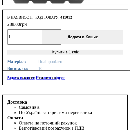
В НАЯВНОСТІ
411012
288
.
00
грн
Додати в Кошик
Купити в 1 клік
Матеріал:
Поліпропілен
Висота, см:
10
Задати питання
Написати відгук
ВСІ ХАРАКТЕРИСТИКИ І ОПИС
Доставка
Самовивіз
По Україні: за тарифами перевізника
Оплата
Оплата на поточний рахунок
Безготівковий розрахунок з ПДВ