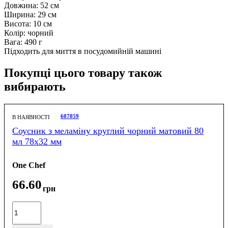
Довжина: 52 см
Ширина: 29 см
Висота: 10 см
Колір: чорний
Вага: 490 г
Підходить для миття в посудомийній машині
Покупці цього товару також
вибирають
607059
В НАЯВНОСТІ
Соусник з меламіну круглий чорний матовий 80
мл 78х32 мм
One Chef
66
.
60
грн