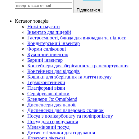
Підписатися
Каталог товарів
Ножі та мусати
Інвентар для піцерій
Гастроємності, блюда для викладки та підноси
Кондитерський інвентар
Форми силіконові
Кухонний інвентар
Барний інвентар
Контейнери для зберігання та транспортування
Контейнери для відходів
Кошики для зберігання та миття посуду
Термоконтейнери
Платформні візки
Сервірувальні візки
Блендери Jtc Omniblend
Диспенсери для напоїв
Диспенсери для паперових склянок
Посуд з полікарбонату та поліпропілену
Посуд для сервірування
Меламіновий посуд
Дитячі стільчики для годування
Дозатори ліктьові