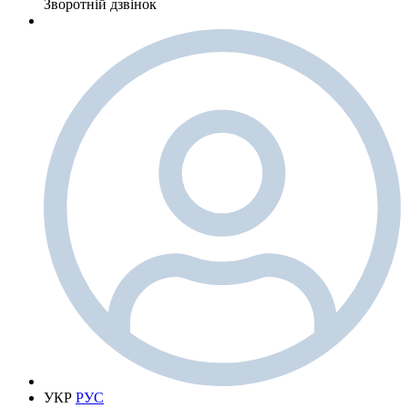
Зворотній дзвінок
УКР
РУС