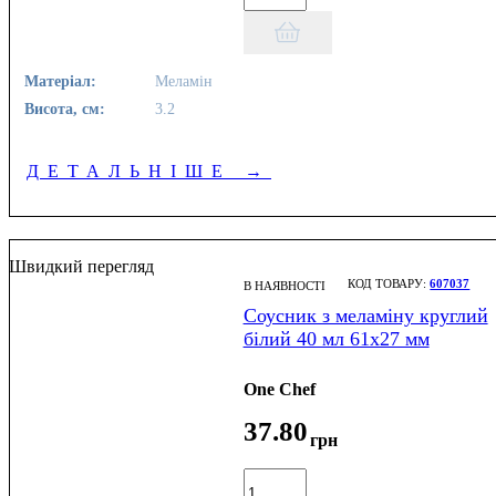
Матеріал:
Меламін
Висота, см:
3.2
ДЕТАЛЬНІШЕ
→
Швидкий перегляд
607037
В НАЯВНОСТІ
Соусник з меламіну круглий
білий 40 мл 61х27 мм
One Chef
37
.
80
грн