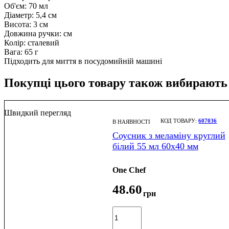
Об'єм: 70 мл
Діаметр: 5,4 см
Висота: 3 см
Довжина ручки: см
Колір: сталевий
Вага: 65 г
Підходить для миття в посудомийній машині
Покупці цього товару також вибирають
Швидкий перегляд
607036
В НАЯВНОСТІ
Соусник з меламіну круглий
білий 55 мл 60х40 мм
One Chef
48
.
60
грн