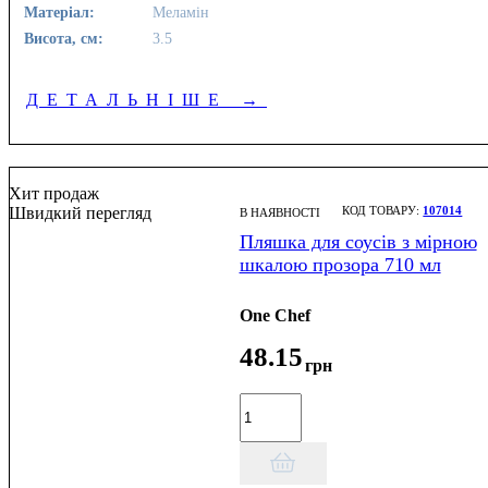
Матеріал:
Меламін
Висота, см:
3.5
ДЕТАЛЬНІШЕ
→
Хит продаж
Швидкий перегляд
107014
В НАЯВНОСТІ
Пляшка для соусів з мірною
шкалою прозора 710 мл
One Chef
48
.
15
грн