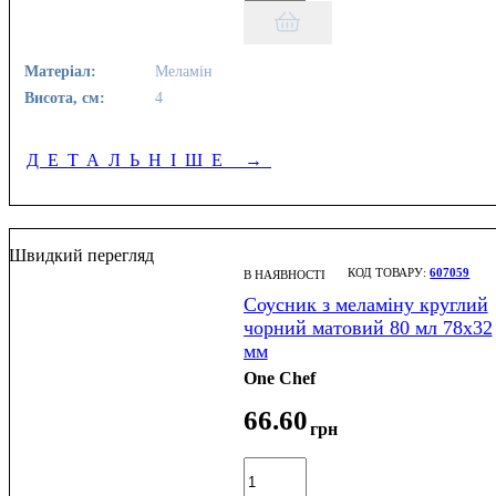
Матеріал:
Меламін
Висота, см:
4
ДЕТАЛЬНІШЕ
→
Швидкий перегляд
607059
В НАЯВНОСТІ
Соусник з меламіну круглий
чорний матовий 80 мл 78х32
мм
One Chef
66
.
60
грн