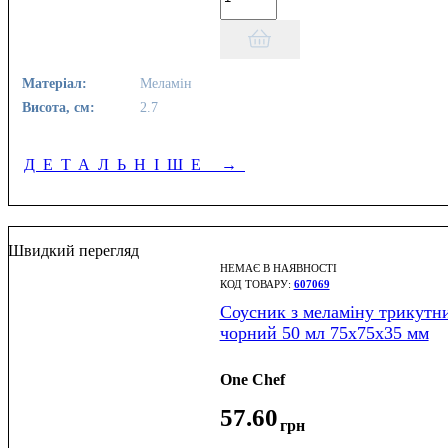
Матеріал:
Меламін
Висота, см:
2.7
ДЕТАЛЬНІШЕ
→
Швидкий перегляд
НЕМАЄ В НАЯВНОСТІ
607069
Соусник з меламіну трикутн
чорний 50 мл 75х75х35 мм
One Chef
57
.
60
грн