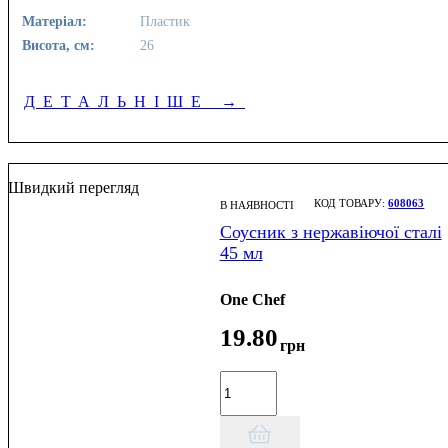
Матеріал:
Пластик
Висота, см:
26
ДЕТАЛЬНІШЕ
→
Швидкий перегляд
608063
В НАЯВНОСТІ
Соусник з нержавіючої сталі
45 мл
One Chef
19
.
80
грн