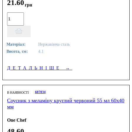
21
.
60
грн
Матеріал:
Нержавіюча сталь
Висота, см:
4.1
ДЕТАЛЬНІШЕ
→
607034
В НАЯВНОСТІ
Соусник з меламіну круглий червоний 55 мл 60х40
мм
One Chef
48
.
60