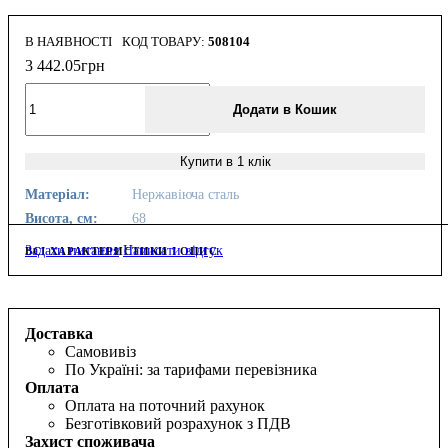
В НАЯВНОСТІ
508104
3 442
.
05
грн
Додати в Кошик
Купити в 1 клік
Матеріал:
Нержавіюча сталь
Висота, см:
68
Задати питання
Написати відгук
ВСІ ХАРАКТЕРИСТИКИ І ОПИС
Доставка
Самовивіз
По Україні: за тарифами перевізника
Оплата
Оплата на поточний рахунок
Безготівковий розрахунок з ПДВ
Захист споживача