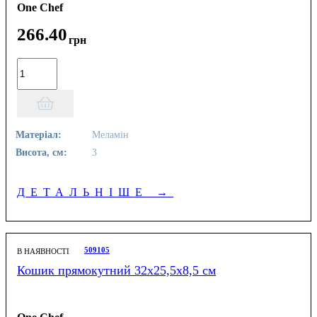
One Chef
266
.
40
грн
Матеріал:
Меламін
Висота, см:
3
ДЕТАЛЬНІШЕ
→
509105
В НАЯВНОСТІ
Кошик прямокутний 32х25,5х8,5 см