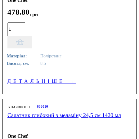
One Chef
478
.
80
грн
Матеріал:
Поліротанг
Висота, см:
8.5
ДЕТАЛЬНІШЕ
→
606010
В НАЯВНОСТІ
Салатник глибокий з меламіну 24,5 см 1420 мл
One Chef