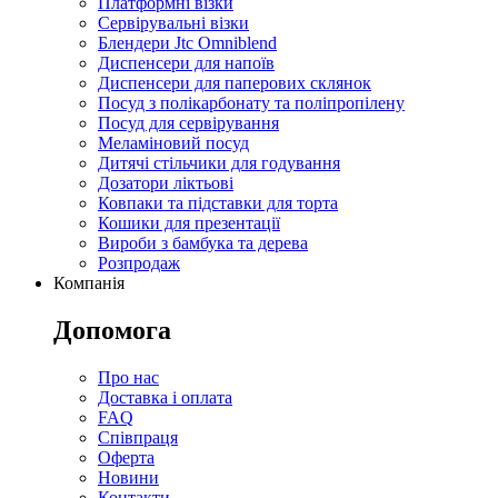
Платформні візки
Сервірувальні візки
Блендери Jtc Omniblend
Диспенсери для напоїв
Диспенсери для паперових склянок
Посуд з полікарбонату та поліпропілену
Посуд для сервірування
Меламіновий посуд
Дитячі стільчики для годування
Дозатори ліктьові
Ковпаки та підставки для торта
Кошики для презентації
Вироби з бамбука та дерева
Розпродаж
Компанія
Допомога
Про нас
Доставка і оплата
FAQ
Співпраця
Оферта
Новини
Контакти