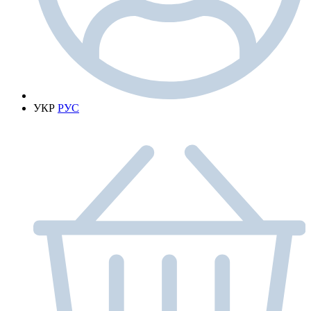
УКР
РУС