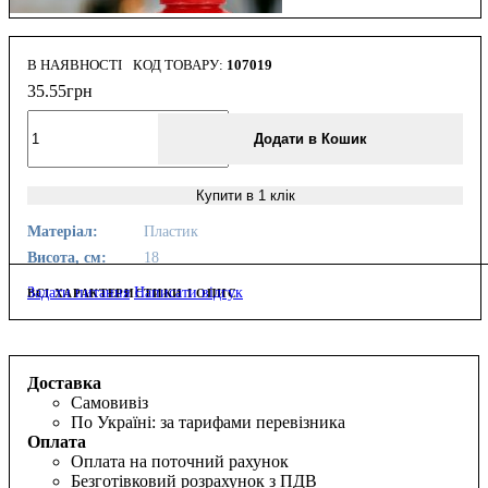
В НАЯВНОСТІ
107019
35
.
55
грн
Додати в Кошик
Купити в 1 клік
Матеріал:
Пластик
Висота, см:
18
Задати питання
Написати відгук
ВСІ ХАРАКТЕРИСТИКИ І ОПИС
Доставка
Самовивіз
По Україні: за тарифами перевізника
Оплата
Оплата на поточний рахунок
Безготівковий розрахунок з ПДВ