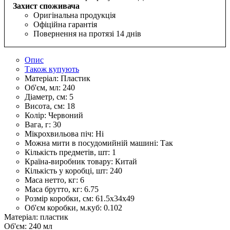
Захист споживача
Оригінальна продукція
Офіційна гарантія
Повернення на протязі 14 днів
Опис
Також купують
Матеріал:
Пластик
Об'єм, мл:
240
Діаметр, см:
5
Висота, см:
18
Колір:
Червоний
Вага, г:
30
Мікрохвильова піч:
Ні
Можна мити в посудомийній машині:
Так
Кількість предметів, шт:
1
Країна-виробник товару:
Китай
Кількість у коробці, шт:
240
Маса нетто, кг:
6
Маса брутто, кг:
6.75
Розмір коробки, см:
61.5х34х49
Об'єм коробки, м.куб:
0.102
Матеріал: пластик
Об'єм: 240 мл