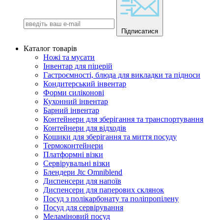
Підписатися
Каталог товарів
Ножі та мусати
Інвентар для піцерій
Гастроємності, блюда для викладки та підноси
Кондитерський інвентар
Форми силіконові
Кухонний інвентар
Барний інвентар
Контейнери для зберігання та транспортування
Контейнери для відходів
Кошики для зберігання та миття посуду
Термоконтейнери
Платформні візки
Сервірувальні візки
Блендери Jtc Omniblend
Диспенсери для напоїв
Диспенсери для паперових склянок
Посуд з полікарбонату та поліпропілену
Посуд для сервірування
Меламіновий посуд