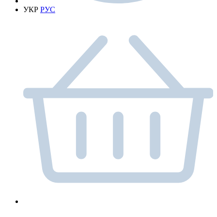
УКР
РУС