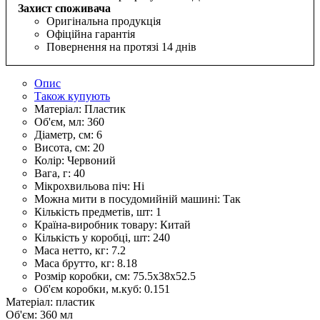
Захист споживача
Оригінальна продукція
Офіційна гарантія
Повернення на протязі 14 днів
Опис
Також купують
Матеріал:
Пластик
Об'єм, мл:
360
Діаметр, см:
6
Висота, см:
20
Колір:
Червоний
Вага, г:
40
Мікрохвильова піч:
Ні
Можна мити в посудомийній машині:
Так
Кількість предметів, шт:
1
Країна-виробник товару:
Китай
Кількість у коробці, шт:
240
Маса нетто, кг:
7.2
Маса брутто, кг:
8.18
Розмір коробки, см:
75.5х38х52.5
Об'єм коробки, м.куб:
0.151
Матеріал: пластик
Об'єм: 360 мл