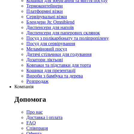
Кошики для зберігання та миття посуду
Термоконтейнери
Платформні візки
Сервірувальні візки
Блендери Jtc Omniblend
Диспенсери для напоїв
Диспенсери для паперових склянок
Посуд з полікарбонату та поліпропілену
Посуд для сервірування
Меламіновий посуд
Дитячі стільчики для годування
Дозатори ліктьові
Ковпаки та підставки для торта
Кошики для презентації
Вироби з бамбука та дерева
Розпродаж
Компанія
Допомога
Про нас
Доставка і оплата
FAQ
Співпраця
Оферта