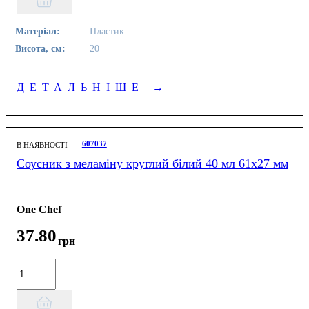
Матеріал:
Пластик
Висота, см:
20
ДЕТАЛЬНІШЕ
→
607037
В НАЯВНОСТІ
Соусник з меламіну круглий білий 40 мл 61х27 мм
One Chef
37
.
80
грн