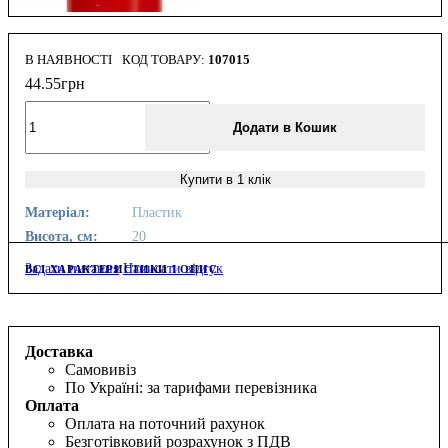
В НАЯВНОСТІ
107015
44
.
55
грн
Додати в Кошик
Купити в 1 клік
Матеріал:
Пластик
Висота, см:
20
Задати питання
Написати відгук
ВСІ ХАРАКТЕРИСТИКИ І ОПИС
Доставка
Самовивіз
По Україні: за тарифами перевізника
Оплата
Оплата на поточний рахунок
Безготівковий розрахунок з ПДВ