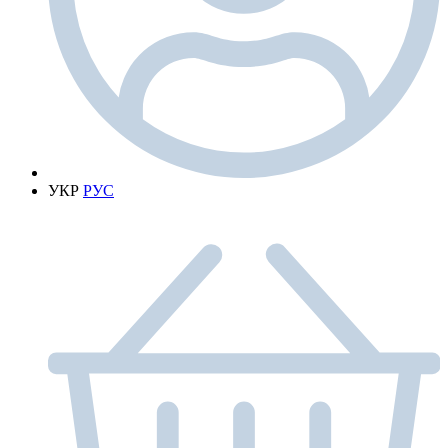
УКР
РУС