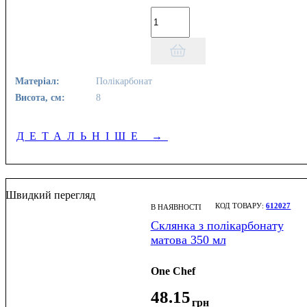
Матеріал:
Полікарбонат
Висота, см:
8
ДЕТАЛЬНІШЕ
→
Швидкий перегляд
612027
В НАЯВНОСТІ
Склянка з полікарбонату
матова 350 мл
One Chef
48
.
15
грн