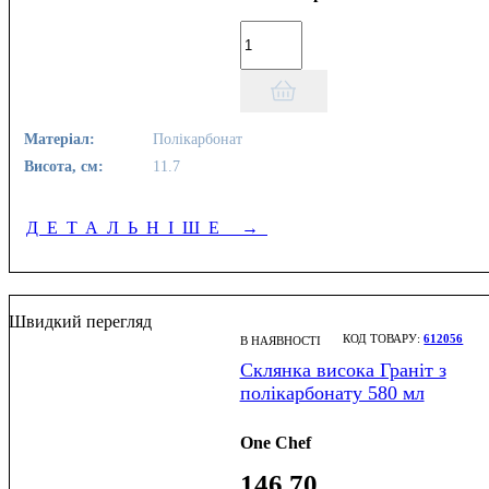
Матеріал:
Полікарбонат
Висота, см:
11.7
ДЕТАЛЬНІШЕ
→
Швидкий перегляд
612056
В НАЯВНОСТІ
Склянка висока Граніт з
полікарбонату 580 мл
One Chef
146
.
70