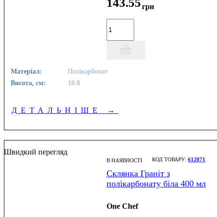
143
.
55
грн
Матеріал:
Полікарбонат
Висота, см:
18.8
ДЕТАЛЬНІШЕ
→
Швидкий перегляд
612071
В НАЯВНОСТІ
Склянка Граніт з
полікарбонату біла 400 мл
One Chef