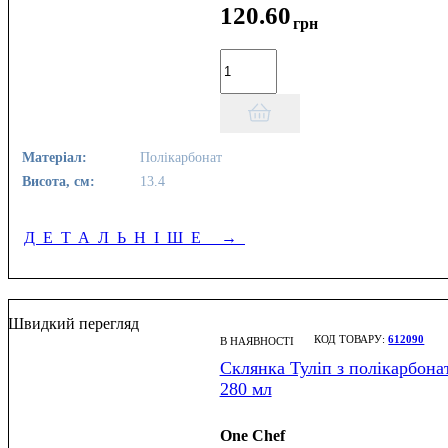
120
.
60
грн
Матеріал:
Полікарбонат
Висота, см:
13.4
ДЕТАЛЬНІШЕ
→
Швидкий перегляд
612090
В НАЯВНОСТІ
Склянка Туліп з полікарбона
280 мл
One Chef