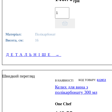
грн
Матеріал:
Полікарбонат
Висота, см:
16
ДЕТАЛЬНІШЕ
→
Швидкий перегляд
612053
В НАЯВНОСТІ
Келих для вина з
полікарбонату 300 мл
One Chef