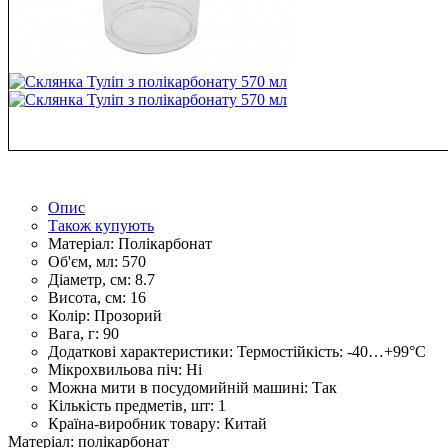
Опис
Також купують
Матеріал:
Полікарбонат
Об'єм, мл:
570
Діаметр, см:
8.7
Висота, см:
16
Колір:
Прозорий
Вага, г:
90
Додаткові характеристики:
Термостійкість: -40…+99°С
Мікрохвильова піч:
Ні
Можна мити в посудомийній машині:
Так
Кількість предметів, шт:
1
Країна-виробник товару:
Китай
Матеріал: полікарбонат