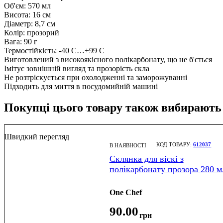
Об'єм: 570 мл
Висота: 16 см
Діаметр: 8,7 см
Колір: прозорий
Вага: 90 г
Термостійкість: -40 С…+99 С
Виготовлений з високоякісного полікарбонату, що не б'ється
Імітує зовнішній вигляд та прозорість скла
Не розтріскується при охолодженні та заморожуванні
Підходить для миття в посудомийній машині
Покупці цього товару також вибирають
Швидкий перегляд
612037
В НАЯВНОСТІ
Склянка для віскі з
полікарбонату прозора 280 м
One Chef
90
.
00
грн