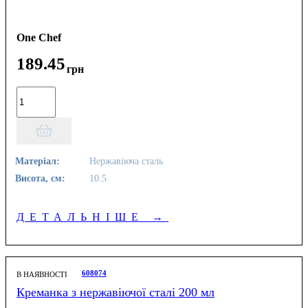
One Chef
189
.
45
грн
Матеріал:
Нержавіюча сталь
Висота, см:
10.5
ДЕТАЛЬНІШЕ
→
608074
В НАЯВНОСТІ
Креманка з нержавіючої сталі 200 мл