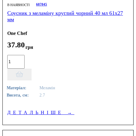
607045
В НАЯВНОСТІ
Соусник з меламіну круглий чорний 40 мл 61х27
мм
One Chef
37
.
80
грн
Матеріал:
Меламін
Висота, см:
2.7
ДЕТАЛЬНІШЕ
→