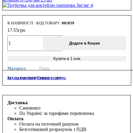
В НАЯВНОСТІ
802059
17
.
55
грн
Додати в Кошик
Купити в 1 клік
Матеріал:
Папір
Задати питання
Написати відгук
ВСІ ХАРАКТЕРИСТИКИ І ОПИС
Доставка
Самовивіз
По Україні: за тарифами перевізника
Оплата
Оплата на поточний рахунок
Безготівковий розрахунок з ПДВ