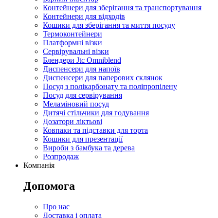
Контейнери для зберігання та транспортування
Контейнери для відходів
Кошики для зберігання та миття посуду
Термоконтейнери
Платформні візки
Сервірувальні візки
Блендери Jtc Omniblend
Диспенсери для напоїв
Диспенсери для паперових склянок
Посуд з полікарбонату та поліпропілену
Посуд для сервірування
Меламіновий посуд
Дитячі стільчики для годування
Дозатори ліктьові
Ковпаки та підставки для торта
Кошики для презентації
Вироби з бамбука та дерева
Розпродаж
Компанія
Допомога
Про нас
Доставка і оплата