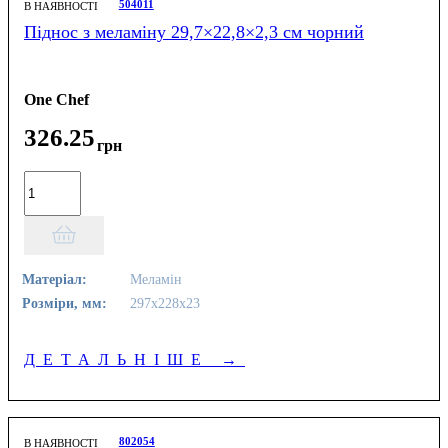
504011
В НАЯВНОСТІ
Піднос з меламіну 29,7×22,8×2,3 см чорний
One Chef
326
.
25
грн
Матеріал:
Меламін
Розміри, мм:
297х228х23
ДЕТАЛЬНІШЕ
→
802054
В НАЯВНОСТІ