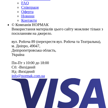
FAQ
Співпраця
Оферта
Новини
Контакти
© Компанія НОРМАК
Використання матеріалів цього сайту можливе тільки з
посиланням на джерело.
вул. Робоча 89
(перехрестя вул. Робоча та Театральна),
м. Дніпро
,
49047
,
Дніпропетровська область
,
Україна
Пн-Пт з 10:00 до 18:00
Сб: -Вихiдний
Нд -Вихiдний
info@normak.com.ua