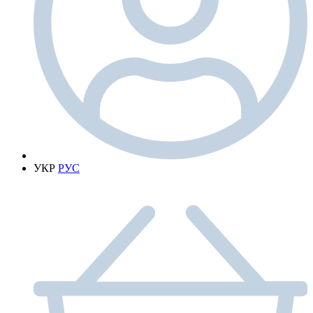
УКР
РУС