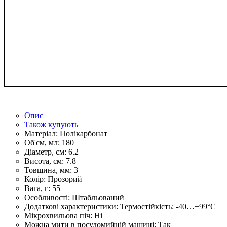
Опис
Також купують
Матеріал:
Полікарбонат
Об'єм, мл:
180
Діаметр, см:
6.2
Висота, см:
7.8
Товщина, мм:
3
Колір:
Прозорий
Вага, г:
55
Особливості:
Штабльований
Додаткові характеристики:
Термостійкість: -40…+99°С
Мікрохвильова піч:
Ні
Можна мити в посудомийній машині:
Так