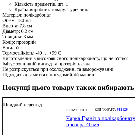
Кількість предметів, шт:
1
Країна-виробник товару:
Туреччина
Матеріал: полікарбонат
Об'єм: 180 мл
Висота: 7,8 см
Діаметр: 6,2 см
Товщина: 3 мм
Колір: прозорий
Вага: 55 г
Термостійкість: -40 … +99 С
Виготовлений з високоякісного полікарбонату, що не б'ється
Імітує зовнішній вигляд та прозорість скла
Не розтріскується при охолодженні та заморожуванні
Підходить для миття в посудомийній машині
Покупці цього товару також вибирають
Швидкий перегляд
612120
В НАЯВНОСТІ
Чарка Граніт з полікарбонат
прозора 40 мл