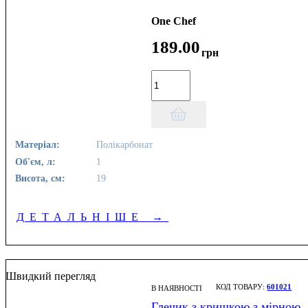
One Chef
189
.
00
грн
Матеріал:
Полікарбонат
Об'єм, л:
1
Висота, см:
19
ДЕТАЛЬНІШЕ
→
Швидкий перегляд
601021
В НАЯВНОСТІ
Глечик з кришкою з мірною