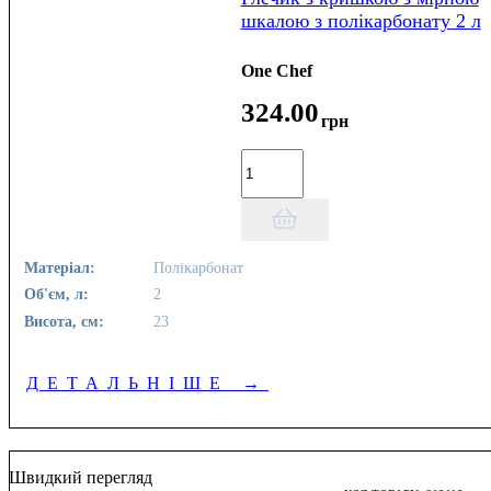
шкалою з полікарбонату 2 л
One Chef
324
.
00
грн
Матеріал:
Полікарбонат
Об'єм, л:
2
Висота, см:
23
ДЕТАЛЬНІШЕ
→
Швидкий перегляд