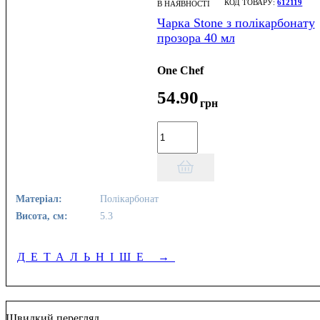
612119
В НАЯВНОСТІ
Чарка Stone з полікарбонату
прозора 40 мл
One Chef
54
.
90
грн
Матеріал:
Полікарбонат
Висота, см:
5.3
ДЕТАЛЬНІШЕ
→
Швидкий перегляд