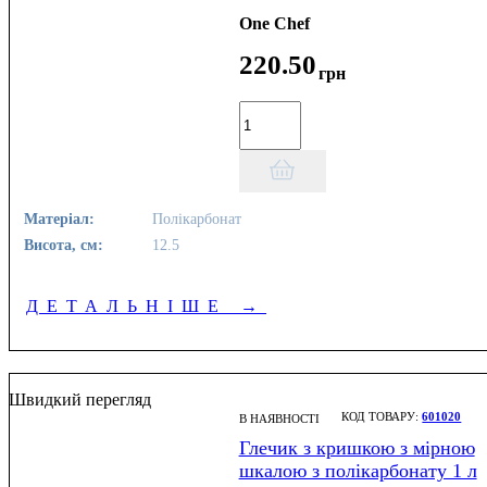
One Chef
220
.
50
грн
Матеріал:
Полікарбонат
Висота, см:
12.5
ДЕТАЛЬНІШЕ
→
Швидкий перегляд
601020
В НАЯВНОСТІ
Глечик з кришкою з мірною
шкалою з полікарбонату 1 л