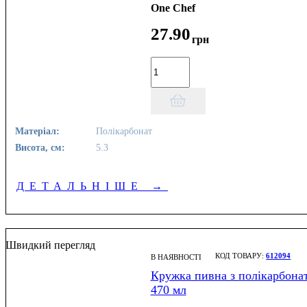
One Chef
27
.
90
грн
Матеріал:
Полікарбонат
Висота, см:
5.3
ДЕТАЛЬНІШЕ
→
Швидкий перегляд
612094
В НАЯВНОСТІ
Кружка пивна з полікарбона
470 мл