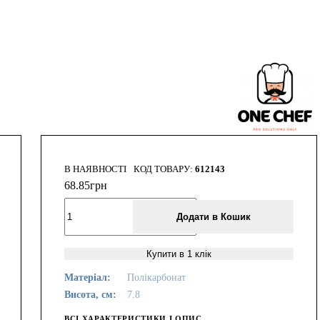
В НАЯВНОСТІ
612143
68
.
85
грн
Додати в Кошик
Купити в 1 клік
Матеріал:
Полікарбонат
Висота, см:
7.8
ВСІ ХАРАКТЕРИСТИКИ І ОПИС