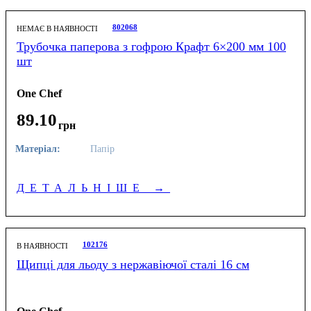
802068
НЕМАЄ В НАЯВНОСТІ
Трубочка паперова з гофрою Крафт 6×200 мм 100
шт
One Chef
89
.
10
грн
Матеріал:
Папір
ДЕТАЛЬНІШЕ
→
102176
В НАЯВНОСТІ
Щипці для льоду з нержавіючої сталі 16 см