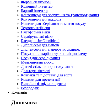
Форми силіконові
Кухонний інвентар
Барний інвентар
Контейнери для зберігання та транспортування
Контейнери для відходів
Кошики для зберігання та миття посуду
Термоконтейнери
Платформні візки
Сервірувальні візки
Блендери Jtc Omniblend
Диспенсери для напоїв
Диспенсери для паперових склянок
Посуд з полікарбонату та поліпропілену
Посуд для сервірування
Меламіновий посуд
Дитячі стільчики для годування
Дозатори ліктьові
Ковпаки та підставки для торта
Кошики для презентації
Вироби з бамбука та дерева
Розпродаж
Компанія
Допомога