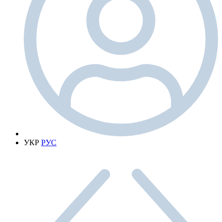
УКР
РУС