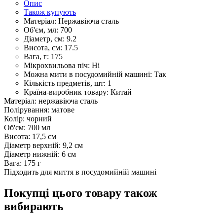
Опис
Також купують
Матеріал:
Нержавіюча сталь
Об'єм, мл:
700
Діаметр, см:
9.2
Висота, см:
17.5
Вага, г:
175
Мікрохвильова піч:
Ні
Можна мити в посудомийній машині:
Так
Кількість предметів, шт:
1
Країна-виробник товару:
Китай
Матеріал: нержавіюча сталь
Полірування: матове
Колір: чорний
Об'єм: 700 мл
Висота: 17,5 см
Діаметр верхній: 9,2 см
Діаметр нижній: 6 см
Вага: 175 г
Підходить для миття в посудомийній машині
Покупці цього товару також
вибирають