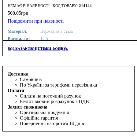
НЕМАЄ В НАЯВНОСТІ
214144
508
.
05
грн
Повідомити при наявності
Матеріал:
Нержавіюча сталь
Висота, см:
17.5
Задати питання
Написати відгук
ВСІ ХАРАКТЕРИСТИКИ І ОПИС
Доставка
Самовивіз
По Україні: за тарифами перевізника
Оплата
Оплата на поточний рахунок
Безготівковий розрахунок з ПДВ
Захист споживача
Оригінальна продукція
Офіційна гарантія
Повернення на протязі 14 днів