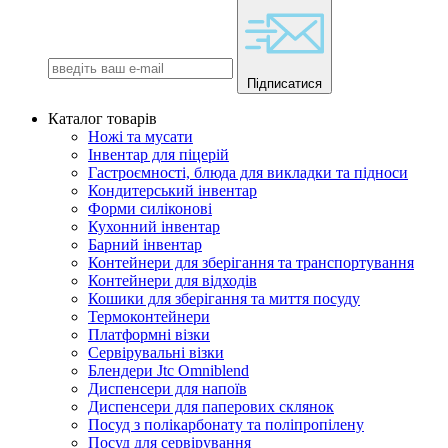
Підписатися
Каталог товарів
Ножі та мусати
Інвентар для піцерій
Гастроємності, блюда для викладки та підноси
Кондитерський інвентар
Форми силіконові
Кухонний інвентар
Барний інвентар
Контейнери для зберігання та транспортування
Контейнери для відходів
Кошики для зберігання та миття посуду
Термоконтейнери
Платформні візки
Сервірувальні візки
Блендери Jtc Omniblend
Диспенсери для напоїв
Диспенсери для паперових склянок
Посуд з полікарбонату та поліпропілену
Посуд для сервірування