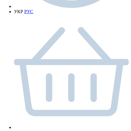
УКР
РУС