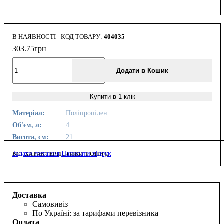
В НАЯВНОСТІ
404035
303
.
75
грн
Додати в Кошик
Купити в 1 клік
Матеріал:
Поліпропілен
Об'єм, л:
4
Висота, см:
21
Задати питання
Написати відгук
ВСІ ХАРАКТЕРИСТИКИ І ОПИС
Доставка
Самовивіз
По Україні: за тарифами перевізника
Оплата