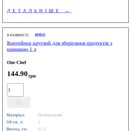
ДЕТАЛЬНІШЕ
→
404033
В НАЯВНОСТІ
Контейнер круглий для зберігання продуктів з
кришкою 1 л
One Chef
144
.
90
грн
Матеріал:
Поліпропілен
Об'єм, л:
1
Висота, см:
12.5