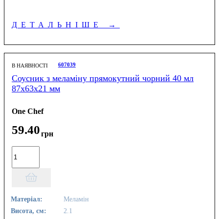
ДЕТАЛЬНІШЕ
→
607039
В НАЯВНОСТІ
Соусник з меламіну прямокутний чорний 40 мл
87х63х21 мм
One Chef
59
.
40
грн
Матеріал:
Меламін
Висота, см:
2.1