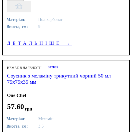
Матеріал:
Полікарбонат
Висота, см:
9
ДЕТАЛЬНІШЕ
→
607069
НЕМАЄ В НАЯВНОСТІ
Соусник з меламіну трикутний чорний 50 мл
75х75х35 мм
One Chef
57
.
60
грн
Матеріал:
Меламін
Висота, см:
3.5