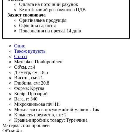
Оплата на поточний рахунок
Безготівковий розрахунок з ПДВ
Захист споживача
Оригінальна продукція
Офіційна гарантія
Повернення на протязі 14 днів
Опис
Також купують
Статті
Матеріал:
Поліпропілен
Об'єм, л:
4
Діаметр, см:
18.5
Висота, см:
21
Глибина, см:
20.8
Форма:
Кругла
Колір:
Прозорий
Вага, г:
340
Мікрохвильова піч:
Ні
Можна мити в посудомийній машині:
Так
Кількість предметів, шт:
2
Країна-виробник товару:
Туреччина
Матеріал: поліпропілен
Об'єм: 4 л