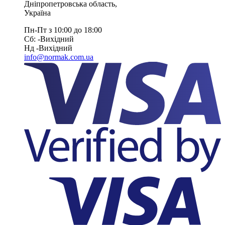
Дніпропетровська область
,
Україна
Пн-Пт з 10:00 до 18:00
Сб: -Вихiдний
Нд -Вихiдний
info@normak.com.ua