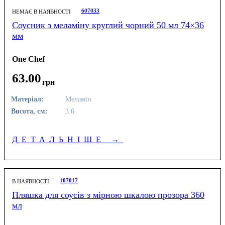
607033
НЕМАЄ В НАЯВНОСТІ
Соусник з меламіну круглий чорний 50 мл 74×36
мм
One Chef
63
.
00
грн
Матеріал:
Меламін
Висота, см:
3.6
ДЕТАЛЬНІШЕ
→
107017
В НАЯВНОСТІ
Пляшка для соусів з мірною шкалою прозора 360
мл