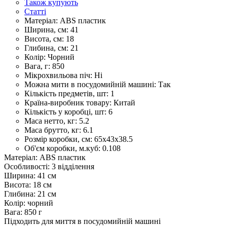
Також купують
Статті
Матеріал:
ABS пластик
Ширина, см:
41
Висота, см:
18
Глибина, см:
21
Колір:
Чорний
Вага, г:
850
Мікрохвильова піч:
Ні
Можна мити в посудомийній машині:
Так
Кількість предметів, шт:
1
Країна-виробник товару:
Китай
Кількість у коробці, шт:
6
Маса нетто, кг:
5.2
Маса брутто, кг:
6.1
Розмір коробки, см:
65х43х38.5
Об'єм коробки, м.куб:
0.108
Матеріал: ABS пластик
Особливості: 3 відділення
Ширина: 41 см
Висота: 18 см
Глибина: 21 см
Колір: чорний
Вага: 850 г
Підходить для миття в посудомийній машині