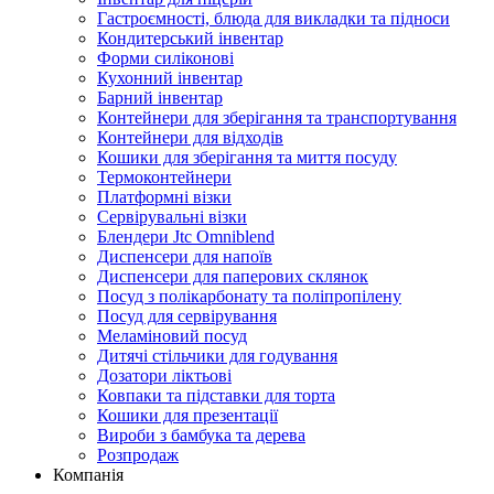
Гастроємності, блюда для викладки та підноси
Кондитерський інвентар
Форми силіконові
Кухонний інвентар
Барний інвентар
Контейнери для зберігання та транспортування
Контейнери для відходів
Кошики для зберігання та миття посуду
Термоконтейнери
Платформні візки
Сервірувальні візки
Блендери Jtc Omniblend
Диспенсери для напоїв
Диспенсери для паперових склянок
Посуд з полікарбонату та поліпропілену
Посуд для сервірування
Меламіновий посуд
Дитячі стільчики для годування
Дозатори ліктьові
Ковпаки та підставки для торта
Кошики для презентації
Вироби з бамбука та дерева
Розпродаж
Компанія