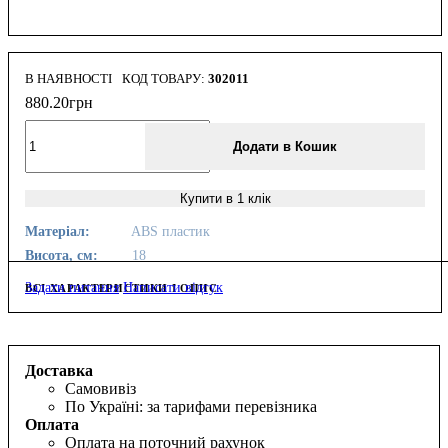
В НАЯВНОСТІ
302011
880
.
20
грн
Додати в Кошик
Купити в 1 клік
Матеріал:
ABS пластик
Висота, см:
18
Задати питання
Написати відгук
ВСІ ХАРАКТЕРИСТИКИ І ОПИС
Доставка
Самовивіз
По Україні: за тарифами перевізника
Оплата
Оплата на поточний рахунок