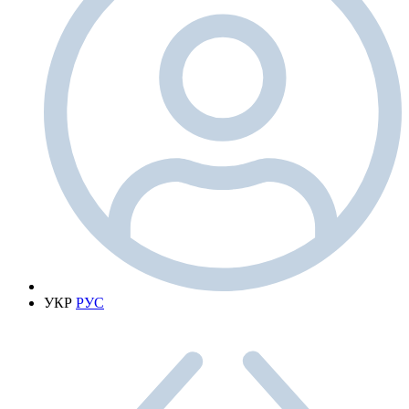
УКР
РУС