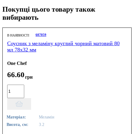
Покупці цього товару також
вибирають
607059
В НАЯВНОСТІ
Соусник з меламіну круглий чорний матовий 80
мл 78х32 мм
One Chef
66
.
60
грн
Матеріал:
Меламін
Висота, см:
3.2