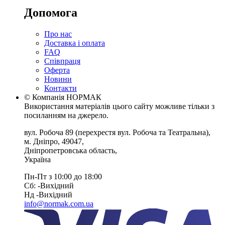
Допомога
Про нас
Доставка і оплата
FAQ
Співпраця
Оферта
Новини
Контакти
© Компанія НОРМАК
Використання матеріалів цього сайту можливе тільки з
посиланням на джерело.
вул. Робоча 89
(перехрестя вул. Робоча та Театральна),
м. Дніпро
,
49047
,
Дніпропетровська область
,
Україна
Пн-Пт з 10:00 до 18:00
Сб: -Вихiдний
Нд -Вихiдний
info@normak.com.ua