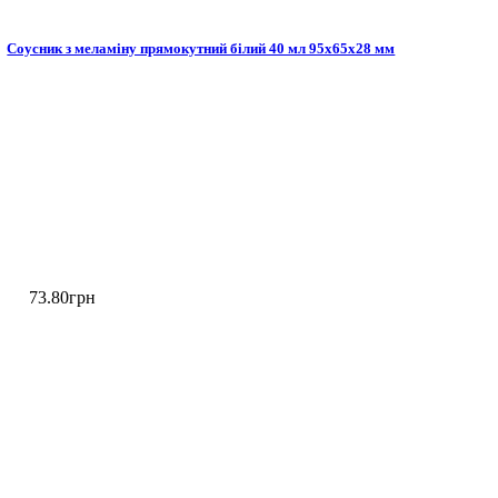
Соусник з меламіну прямокутний білий 40 мл 95х65х28 мм
73
.
80
грн