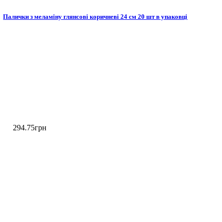
Палички з меламіну глянсові коричневі 24 см 20 шт в упаковці
294
.
75
грн