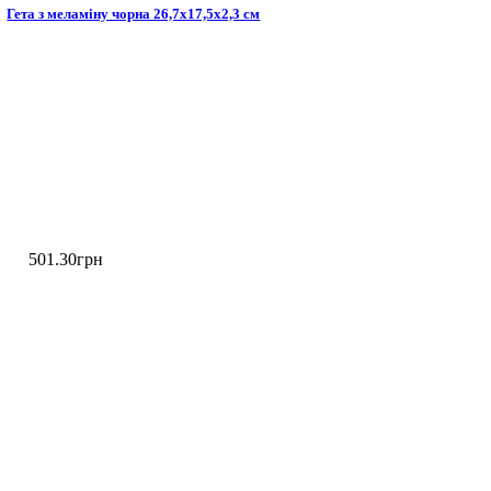
Гета з меламіну чорна 26,7х17,5х2,3 см
501
.
30
грн