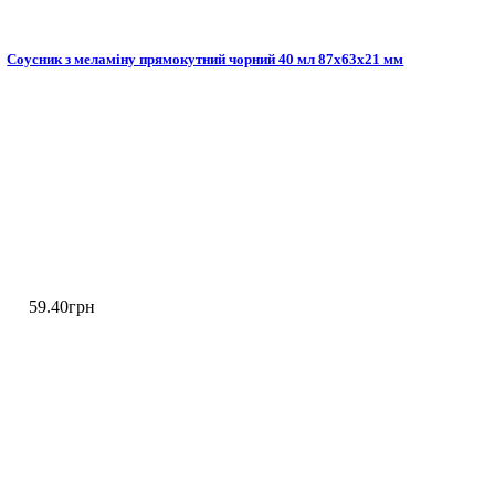
Соусник з меламіну прямокутний чорний 40 мл 87х63х21 мм
59
.
40
грн