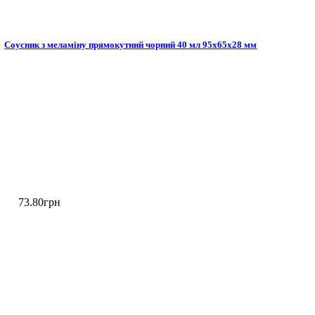
Соусник з меламіну прямокутний чорний 40 мл 95х65х28 мм
73
.
80
грн