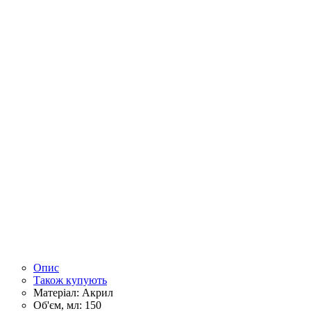
Опис
Також купують
Матеріал:
Акрил
Об'єм, мл:
150