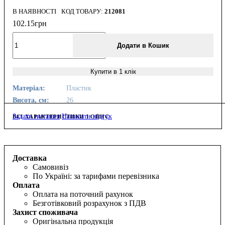
В НАЯВНОСТІ
212081
102
.
15
грн
Додати в Кошик
Купити в 1 клік
Матеріал:
Пластик
Висота, см:
26
Задати питання
Написати відгук
ВСІ ХАРАКТЕРИСТИКИ І ОПИС
Доставка
Самовивіз
По Україні: за тарифами перевізника
Оплата
Оплата на поточний рахунок
Безготівковий розрахунок з ПДВ
Захист споживача
Оригінальна продукція