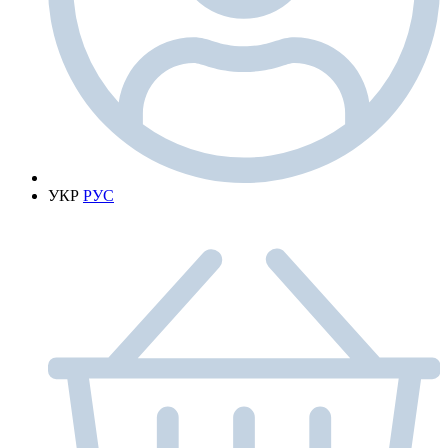
УКР
РУС