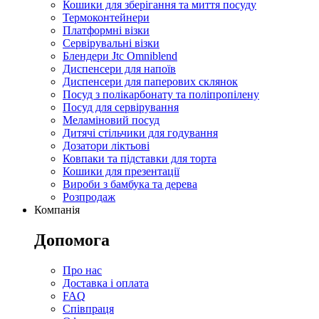
Кошики для зберігання та миття посуду
Термоконтейнери
Платформні візки
Сервірувальні візки
Блендери Jtc Omniblend
Диспенсери для напоїв
Диспенсери для паперових склянок
Посуд з полікарбонату та поліпропілену
Посуд для сервірування
Меламіновий посуд
Дитячі стільчики для годування
Дозатори ліктьові
Ковпаки та підставки для торта
Кошики для презентації
Вироби з бамбука та дерева
Розпродаж
Компанія
Допомога
Про нас
Доставка і оплата
FAQ
Співпраця