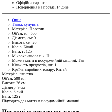
Офіційна гарантія
Повернення на протязі 14 днів
Опис
Також купують
Матеріал:
Пластик
Об'єм, мл:
500
Діаметр, см:
9
Висота, см:
26
Колір:
Білий
Вага, г:
125
Мікрохвильова піч:
Ні
Можна мити в посудомийній машині:
Так
Кількість предметів, шт:
1
Країна-виробник товару:
Китай
Матеріал: пластик
Об'єм: 500 мл
Висота: 26 см
Діаметр: 9 см
Колір: білий
Вага: 125 г
Підходить для миття в посудомийній машині
Покупці цього товару також