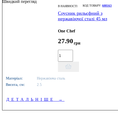
Швидкий перегляд
608163
В НАЯВНОСТІ
Соусник рильєфний з
нержавіючої сталі 45 мл
One Chef
27
.
90
грн
Матеріал:
Нержавіюча сталь
Висота, см:
2.5
ДЕТАЛЬНІШЕ
→