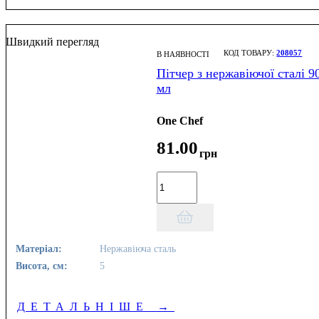
Швидкий перегляд
208057
В НАЯВНОСТІ
Пітчер з нержавіючої сталі 9
мл
One Chef
81
.
00
грн
Матеріал:
Нержавіюча сталь
Висота, см:
5
ДЕТАЛЬНІШЕ
→