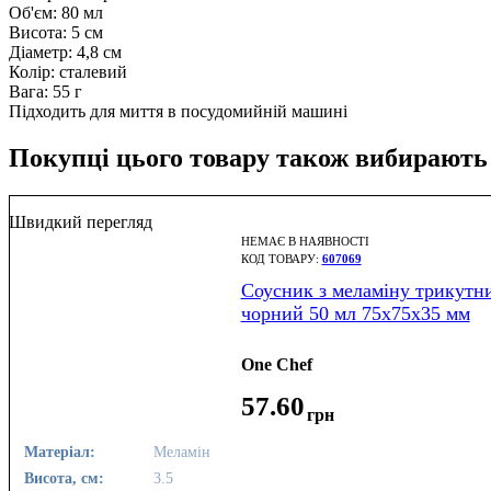
Об'єм: 80 мл
Висота: 5 см
Діаметр: 4,8 см
Колір: сталевий
Вага: 55 г
Підходить для миття в посудомийній машині
Покупці цього товару також вибирають
Швидкий перегляд
НЕМАЄ В НАЯВНОСТІ
607069
Соусник з меламіну трикутн
чорний 50 мл 75х75х35 мм
One Chef
57
.
60
грн
Матеріал:
Меламін
Висота, см:
3.5