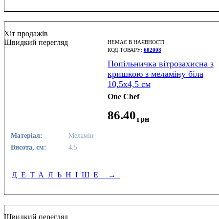
Хіт продажів
Швидкий перегляд
НЕМАЄ В НАЯВНОСТІ
602008
Попільничка вітрозахисна з
кришкою з меламіну біла
10,5х4,5 см
One Chef
86
.
40
грн
Матеріал:
Меламін
Висота, см:
4.5
ДЕТАЛЬНІШЕ
→
Швидкий перегляд