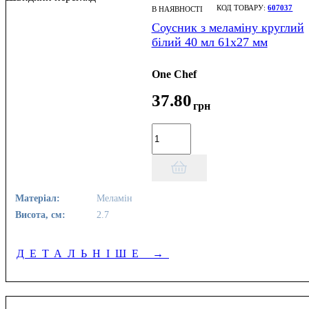
607037
В НАЯВНОСТІ
Соусник з меламіну круглий
білий 40 мл 61х27 мм
One Chef
37
.
80
грн
Матеріал:
Меламін
Висота, см:
2.7
ДЕТАЛЬНІШЕ
→