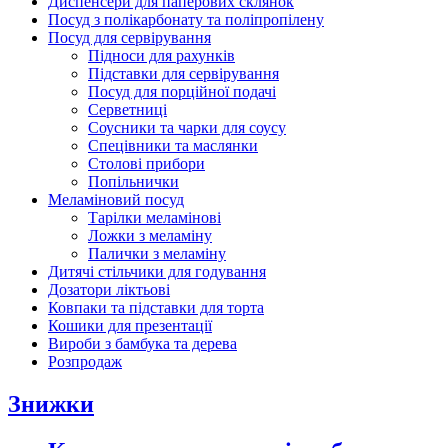
Диспенсери для паперових склянок
Посуд з полікарбонату та поліпропілену
Посуд для сервірування
Підноси для рахунків
Підставки для сервірування
Посуд для порційної подачі
Серветниці
Соусники та чарки для соусу
Спецівники та маслянки
Столові прибори
Попільнички
Меламіновий посуд
Тарілки меламінові
Ложки з меламіну
Палички з меламіну
Дитячі стільчики для годування
Дозатори ліктьові
Ковпаки та підставки для торта
Кошики для презентації
Вироби з бамбука та дерева
Розпродаж
Знижки