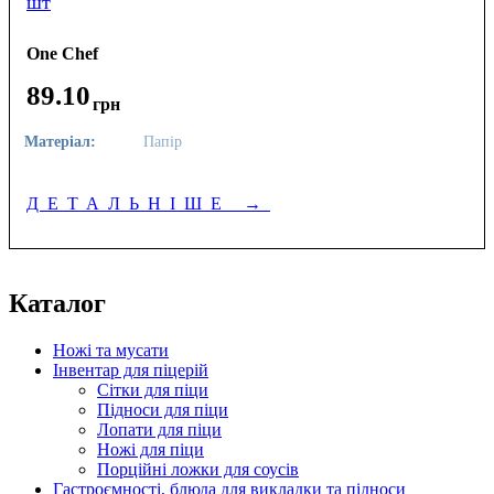
шт
One Chef
89
.
10
грн
Матеріал:
Папір
ДЕТАЛЬНІШЕ
→
Каталог
Ножі та мусати
Інвентар для піцерій
Сітки для піци
Підноси для піци
Лопати для піци
Ножі для піци
Порційні ложки для соусів
Гастроємності, блюда для викладки та підноси