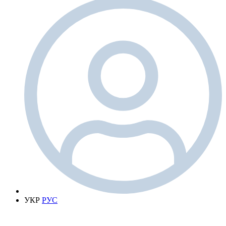
УКР
РУС