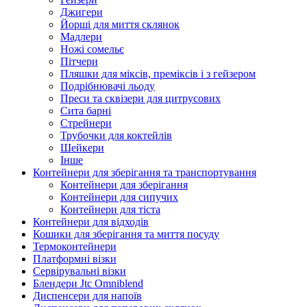
Джигери
Йорші для миття склянок
Мадлери
Ножі сомельє
Пітчери
Пляшки для міксів, преміксів і з гейзером
Подрібнювачi льоду
Преси та сквізери для цитрусових
Сита барні
Стрейнери
Трубочки для коктейлів
Шейкери
Інше
Контейнери для зберігання та транспортування
Контейнери для зберігання
Контейнери для сипучих
Контейнери для тіста
Контейнери для відходів
Кошики для зберігання та миття посуду
Термоконтейнери
Платформні візки
Сервірувальні візки
Блендери Jtc Omniblend
Диспенсери для напоїв