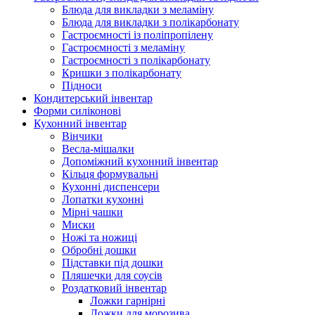
Блюда для викладки з меламіну
Блюда для викладки з полікарбонату
Гастроємності із поліпропілену
Гастроємності з меламіну
Гастроємності з полікарбонату
Кришки з полікарбонату
Підноси
Кондитерський інвентар
Форми силіконові
Кухонний інвентар
Вінчики
Весла-мішалки
Допоміжний кухонний інвентар
Кільця формувальні
Кухонні диспенсери
Лопатки кухонні
Мірні чашки
Миски
Ножі та ножиці
Обробні дошки
Підставки під дошки
Пляшечки для соусів
Роздатковий інвентар
Ложки гарнірні
Ложки для морозива