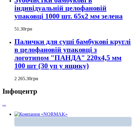
Зубочистки бамбукові в
індивідуальній целофановій
упаковці 1000 шт. 65x2 мм зелена
51
.
30
грн
Палички для суші бамбукові круглі
в целофановій упаковці з
логотипом "ПАНДА" 220х4,5 мм
100 шт (30 уп у ящику)
2 265
.
30
грн
Інфоцентр
...