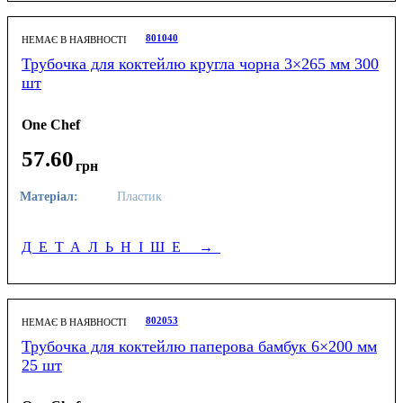
801040
НЕМАЄ В НАЯВНОСТІ
Трубочка для коктейлю кругла чорна 3×265 мм 300
шт
One Chef
57
.
60
грн
Матеріал:
Пластик
ДЕТАЛЬНІШЕ
→
802053
НЕМАЄ В НАЯВНОСТІ
Трубочка для коктейлю паперова бамбук 6×200 мм
25 шт