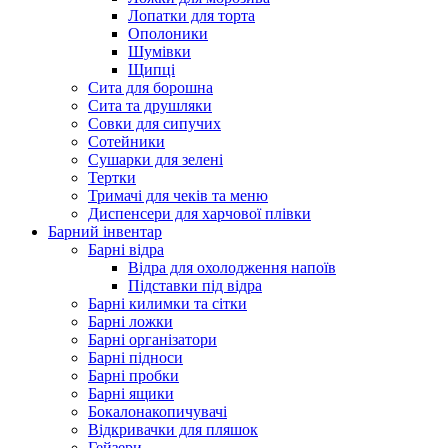
Лопатки для торта
Ополоники
Шумівки
Щипці
Сита для борошна
Сита та друшляки
Совки для сипучих
Сотейники
Сушарки для зелені
Тертки
Тримачі для чеків та меню
Диспенсери для харчової плівки
Барний інвентар
Барні відра
Відра для охолодження напоїв
Підставки під відра
Барні килимки та сітки
Барні ложки
Барні організатори
Барні підноси
Барні пробки
Барні ящики
Бокалонакопичувачі
Відкривачки для пляшок
Гейзери