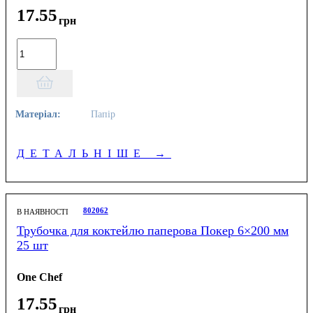
17
.
55
грн
Матеріал:
Папір
ДЕТАЛЬНІШЕ
→
802062
В НАЯВНОСТІ
Трубочка для коктейлю паперова Покер 6×200 мм
25 шт
One Chef
17
.
55
грн