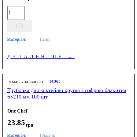
Матеріал:
Папір
ДЕТАЛЬНІШЕ
→
801028
НЕМАЄ В НАЯВНОСТІ
Трубочка для коктейлю кругла з гофрою блакитна
6×210 мм 100 шт
One Chef
23
.
85
грн
Матеріал:
Пластик