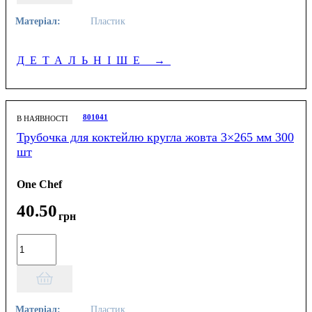
Матеріал:
Пластик
ДЕТАЛЬНІШЕ
→
801041
В НАЯВНОСТІ
Трубочка для коктейлю кругла жовта 3×265 мм 300
шт
One Chef
40
.
50
грн
Матеріал:
Пластик