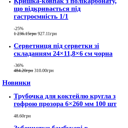
Кришка-ковпак з полікарбонату,
що відкривається під
гастроємність 1/1
-25%
1 236
.
15
грн
927
.
11
грн
Серветниця під серветки зі
складанням 24×11,8×6 см чорна
-36%
484
.
20
грн
310
.
00
грн
Новинки
Трубочка для коктейлю кругла з
гофрою прозора 6×260 мм 100 шт
48
.
60
грн